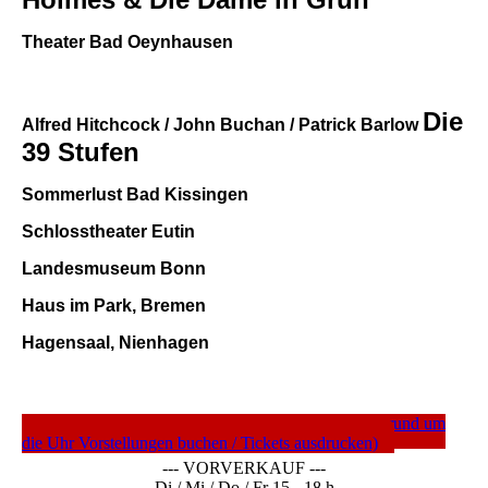
Theater Bad Oeynhausen
Die
Alfred Hitchcock / John Buchan / Patrick Barlow
39 Stufen
Sommerlust Bad Kissingen
Schlosstheater Eutin
Landesmuseum Bonn
Haus im Park, Bremen
Hagensaal, Nienhagen
---- TICKETS DIREKT ---- (c/o Nordwest-Ticket rund um
die Uhr Vorstellungen buchen / Tickets ausdrucken)
--- VORVERKAUF ---
Di / Mi / Do / Fr 15 - 18 h