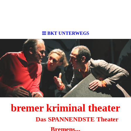
BKT UNTERWEGS
bremer kri
minal theater
Das SPANNENDSTE Theater
Bremens...