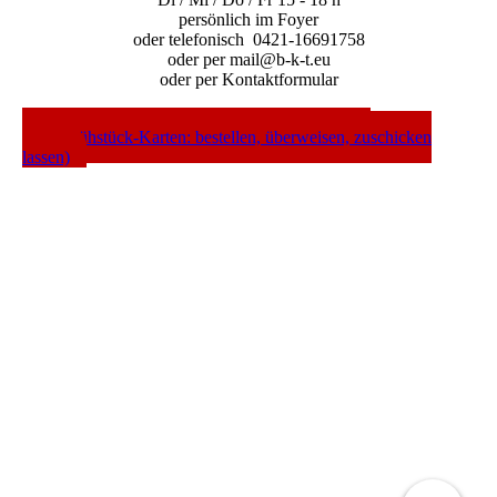
persönlich im Foyer
oder telefonisch 0421-16691758
oder per mail@b-k-t.eu
oder per Kontaktformular
---- WEBSHOP ---- (Gutscheine / Abos / CDs /
Mordsfrühstück-Karten: bestellen, überweisen, zuschicken
lassen)