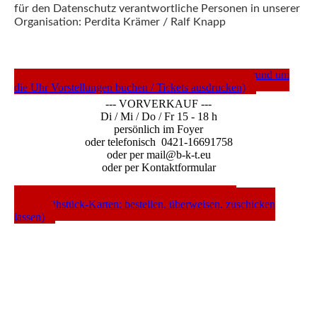
für den Datenschutz verantwortliche Personen in unserer
Organisation: Perdita Krämer / Ralf Knapp
---- TICKETS DIREKT ---- (c/o Nordwest-Ticket rund um
die Uhr Vorstellungen buchen / Tickets ausdrucken)
--- VORVERKAUF ---
Di / Mi / Do / Fr 15 - 18 h
persönlich im Foyer
oder telefonisch 0421-16691758
oder per mail@b-k-t.eu
oder per Kontaktformular
---- WEBSHOP ---- (Gutscheine / Abos / CDs /
Mordsfrühstück-Karten: bestellen, überweisen, zuschicken
lassen)