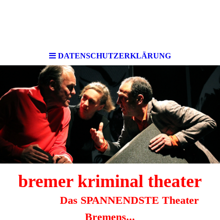
DATENSCHUTZERKLÄRUNG
bremer kri
minal theater
Das SPANNENDSTE Theater
Bremens...